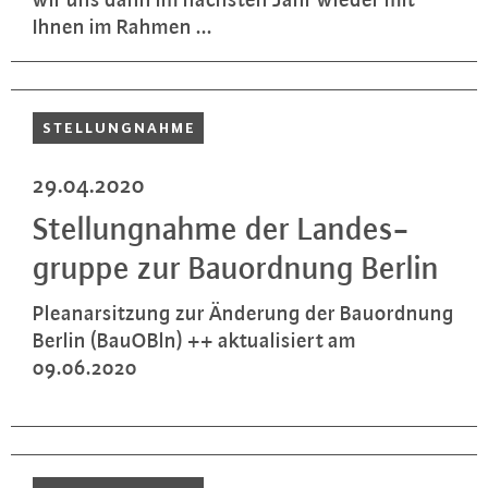
Ihnen im Rahmen ...
STEL­LUNG­NAH­ME
29.04.2020
Stel­lung­nah­me der Lan­des­
grup­pe zur Bau­ord­nung Berlin
Ple­anar­sit­zung zur Änderung der Bau­ord­nung
Berlin (BauOBln) ++ ak­tua­li­siert am
09.06.2020