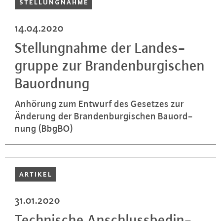
STEL­LUNG­NAH­ME
14.04.2020
Stel­lung­nah­me der Lan­des­
grup­pe zur Bran­den­bur­gi­schen
Bau­ord­nung
Anhörung zum Entwurf des Gesetzes zur
Änderung der Bran­den­bur­gi­schen Bau­ord­
nung (BbgBO)
ARTIKEL
31.01.2020
Tech­ni­sche An­schluss­be­din­