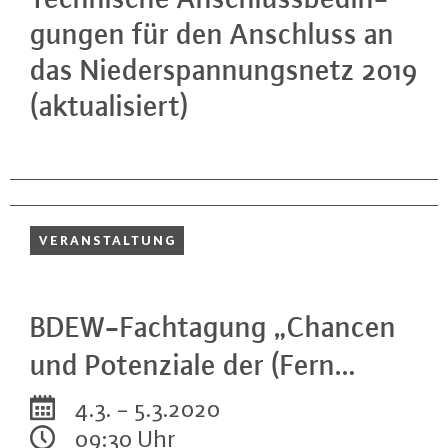
gun­gen für den Anschluss an
das Nie­der­span­nungs­netz 2019
(ak­tua­li­siert)
VER­AN­STAL­TUNG
BDEW-Fach­ta­gung „Chancen
und Po­ten­zia­le der (Fern…
4.3. - 5.3.2020
09:30 Uhr