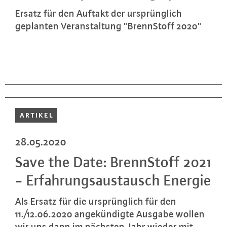
Ersatz für den Auftakt der ur­sprüng­lich
geplanten Ver­an­stal­tung "Brenn­Stoff 2020"
ARTIKEL
28.05.2020
Save the Date: Brenn­Stoff 2021
- Er­fah­rungs­aus­tausch Energie
Als Ersatz für die ur­sprüng­lich für den
11./12.06.2020 an­ge­kün­dig­te Ausgabe wollen
wir uns dann im nächsten Jahr wieder mit