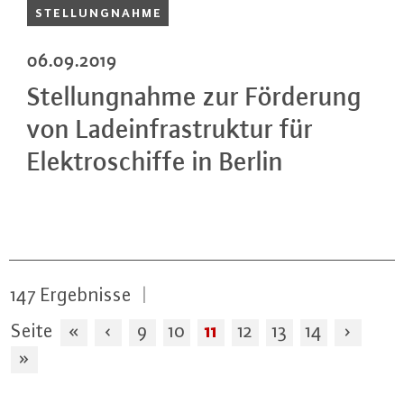
STEL­LUNG­NAH­ME
06.09.2019
Stel­lung­nah­me zur Förderung
von Lad­ein­fra­struk­tur für
Elek­tro­schif­fe in Berlin
147
Ergebnisse
|
11
Seite
«
‹
9
10
12
13
14
›
»