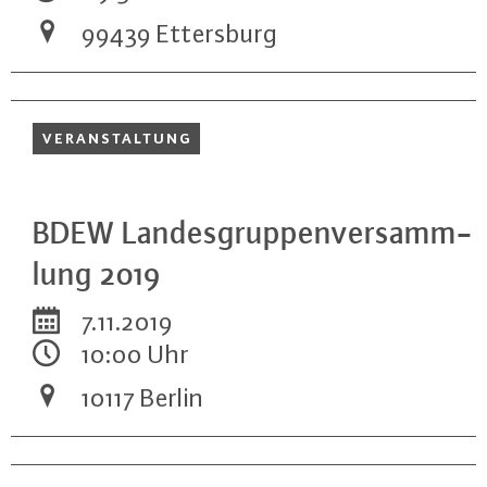
99439 Et­ters­burg
VER­AN­STAL­TUNG
BDEW Lan­des­grup­pen­ver­samm­
lung 2019
7.11.2019
10:00 Uhr
10117 Berlin