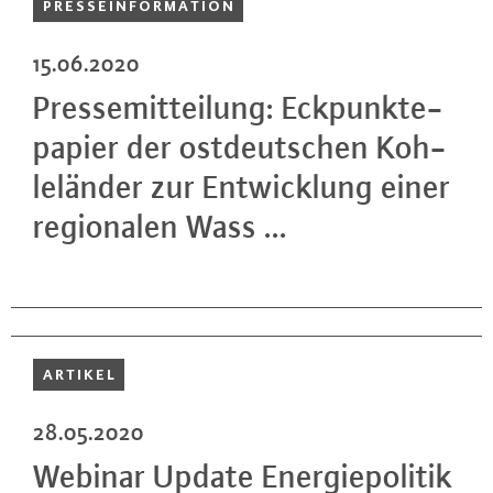
PRES­SE­INFOR­MA­TI­ON
15.06.2020
Pres­se­mit­tei­lung: Eck­punk­te­
pa­pier der ost­deut­schen Koh­
le­län­der zur Ent­wick­lung einer
re­gio­na­len Wass ...
ARTIKEL
28.05.2020
Webinar Update En­er­gie­po­li­tik