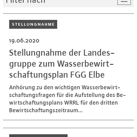
Togg
navi
STEL­LUNG­NAH­ME
19.06.2020
Stel­lung­nah­me der Lan­des­
grup­pe zum Was­ser­be­wirt­
schaf­tungs­plan FGG Elbe
Anhörung zu den wichtigen Was­ser­be­wirt­
schaf­tungs­fra­gen für die Auf­stel­lung des Be­
wirt­schaf­tungs­plans WRRL für den dritten
Be­wirt­schaf­tungs­zeit­raum...