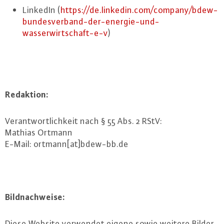
LinkedIn (
https://​de.​linkedin.​com/​company/​bdew-​
bundesverband-​der-​energie-​und-​
wasserwirtschaft-​e-​v
)
Redaktion:
Ver­ant­wort­lich­keit nach § 55 Abs. 2 RStV:
Mathias Ortmann
E-Mail: ortmann[at]bdew-​bb.​de
Bild­nach­wei­se:
Diese Website verwendet eigene sowie weitere Bilder