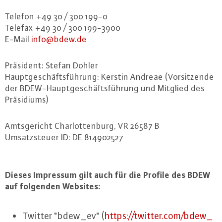
Telefon +49 30 / 300 199-0
Telefax +49 30 / 300 199-3900
E-Mail
info@​bdew.​de
Präsident: Stefan Dohler
Haupt­ge­schäfts­füh­rung: Kerstin Andreae (Vor­sit­zen­de
der BDEW-Haupt­ge­schäfts­füh­rung und Mitglied des
Prä­si­di­ums)
Amts­ge­richt Char­lot­ten­burg, VR 26587 B
Um­satz­steu­er ID: DE 814902527
Dieses Impressum gilt auch für die Profile des BDEW
auf folgenden Websites:
Twitter "bdew_ev" (
https://​twitter.​com/​bdew_​