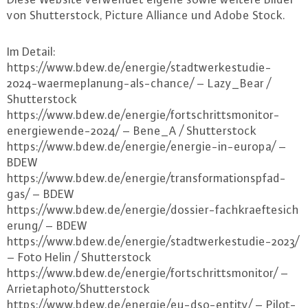
von Shut­ter­stock, Picture Alliance und Adobe Stock.
Im Detail:
https://​www.​bdew.​de/​energie/​stadtwerkestudie-​
2024-​waermeplanung-​als-​chance/ – Lazy_Bear /
Shut­ter­stock
https://​www.​bdew.​de/​energie/​fortschrittsmonitor-​
energiewende-​2024/ – Bene_A / Shut­ter­stock
https://​www.​bdew.​de/​energie/​energie-​in-​europa/ –
BDEW
https://​www.​bdew.​de/​energie/​transformationspfad-​
gas/ – BDEW
https://​www.​bdew.​de/​energie/​dossier-​fac​hkra​efte​sich​
erun​g/ – BDEW
https://​www.​bdew.​de/​energie/​stadtwerkestudie-​2023/
– Foto Helin / Shut­ter­stock
https://​www.​bdew.​de/​energie/​fortschrittsmonitor/ –
Ar­ri­et­a­pho­to/Shut­ter­stock
https://​www.​bdew.​de/​energie/​eu-​dso-​entity/ – Pi­lot­