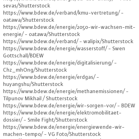
se­vas/Shut­ter­stock
https://​www.​bdew.​de/​verband/​kmu-​vertretung/ -
oatawa/Shut­ter­stock
https://​www.​bdew.​de/​energie/​2050-​wir-​wachsen-​mit-​
energie/ - oatawa/Shut­ter­stock
https://​www.​bdew.​de/​verband/ - walipix/Shut­ter­stock
https://​www.​bdew.​de/​energie/​wasserstoff/ - Swen
Gott­schall/BDEW
https://​www.​bdew.​de/​energie/​digitalisierung/ -
Chz_mhOng/Shut­ter­stock
https://​www.​bdew.​de/​energie/​erdgas/ -
huyangshu/Shut­ter­stock
https://​www.​bdew.​de/​energie/​methanemissionen/ -
Tilpunov Mikhail / Shut­ter­stock
https://​www.​bdew.​de/​energie/​wir-​sorgen-​vor/ - BDEW
https://​www.​bdew.​de/​energie/​elektromobilitaet-​
dossier/ - Smile Fight/Shut­ter­stock
https://​www.​bdew.​de/​energie/​energiewende-​wir-​
machen-​tempo/ - VG Foto/Shut­ter­stock