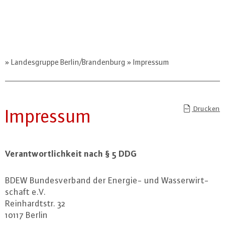
Landesgruppe Berlin/Brandenburg
Impressum
Drucken
Impressum
Ver­ant­wort­lich­keit nach § 5 DDG
BDEW Bun­des­ver­band der Energie- und Was­ser­wirt­
schaft e.V.
Rein­hardt­str. 32
10117 Berlin