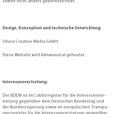
soweit nicht anders ge­kenn­zeich­net.
Design, Kon­zep­ti­on und tech­ni­sche Ent­wick­lung:
Uhura Creative Media GmbH
Diese Website wird kli­ma­neu­tral gehostet.
In­ter­es­sen­ver­tre­tung:
Der BDEW ist im Lob­by­re­gis­ter für die In­ter­es­sen­ver­
tre­tung gegenüber dem Deutschen Bundestag und
der Bun­des­re­gie­rung sowie im eu­ro­päi­schen Trans­pa­
renz­re­gis­ter für die In­ter­es­sen­ver­tre­tung gegenüber