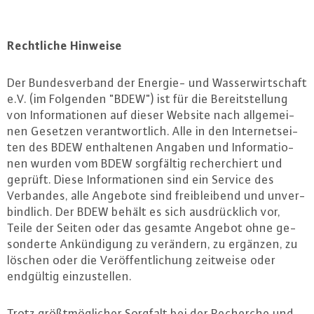
Recht­li­che Hinweise
Der Bun­des­ver­band der Energie- und Was­ser­wirt­schaft
e.V. (im Folgenden "BDEW") ist für die Be­reit­stel­lung
von In­for­ma­tio­nen auf dieser Website nach all­ge­mei­
nen Gesetzen ver­ant­wort­lich. Alle in den In­ter­net­sei­
ten des BDEW ent­hal­te­nen Angaben und In­for­ma­tio­
nen wurden vom BDEW sorg­fäl­tig re­cher­chiert und
geprüft. Diese In­for­ma­tio­nen sind ein Service des
Verbandes, alle Angebote sind freiblei­bend und un­ver­
bind­lich. Der BDEW behält es sich aus­drück­lich vor,
Teile der Seiten oder das gesamte Angebot ohne ge­
son­der­te An­kün­di­gung zu verändern, zu ergänzen, zu
löschen oder die Ver­öf­fent­li­chung zeitweise oder
endgültig ein­zu­stel­len.
Trotz größt­mög­li­cher Sorgfalt bei der Recherche und