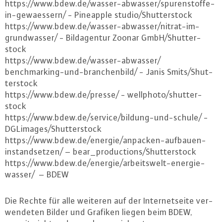
https://​www.​bdew.​de/​wasser-​abwasser/​spurenstoffe-​
in-​gewaessern/ - Pineapple studio/Shut­ter­stock
https://​www.​bdew.​de/​wasser-​abwasser/​nitrat-​im-​
grundwasser/ - Bild­agen­tur Zoonar GmbH/Shut­ter­
stock
https://​www.​bdew.​de/​wasser-​abwasser/​
benchmarking-​und-​branchenbild/ - Janis Smits/Shut­
ter­stock
https://​www.​bdew.​de/​presse/ - wellphoto/shut­ter­
stock
https://​www.​bdew.​de/​service/​bildung-​und-​schule/ -
DGLimages/Shut­ter­stock
https://​www.​bdew.​de/​energie/​anpacken-​aufbauen-​
instandsetzen/ – be­ar_­pro­duc­tions/Shut­ter­stock
https://​www.​bdew.​de/​energie/​arbeitswelt-​energie-​
wasser/ – BDEW
Die Rechte für alle weiteren auf der In­ter­net­sei­te ver­
wen­de­ten Bilder und Grafiken liegen beim BDEW,