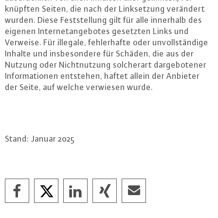
knüpf­ten Seiten, die nach der Link­set­zung verändert
wurden. Diese Fest­stel­lung gilt für alle innerhalb des
eigenen In­ter­net­an­ge­bo­tes gesetzten Links und
Verweise. Für illegale, feh­ler­haf­te oder un­voll­stän­di­ge
Inhalte und ins­be­son­de­re für Schäden, die aus der
Nutzung oder Nicht­nut­zung sol­cher­art dar­ge­bo­te­ner
In­for­ma­tio­nen entstehen, haftet allein der Anbieter
der Seite, auf welche verwiesen wurde.
Stand: Januar 2025