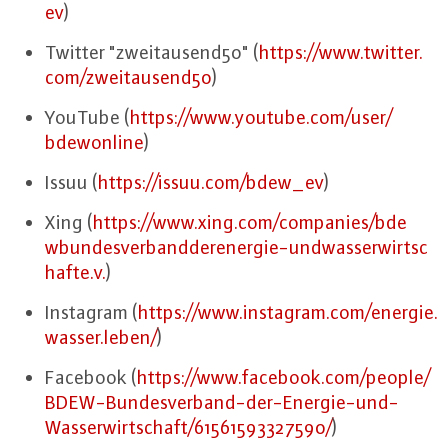
ev
)
Twitter "zwei­tau­sen­d50" (
https://​www.​twitter.​
com/​zweitausend50
)
YouTube (
https://​www.​youtube.​com/​user/​
bdewonline
)
Issuu (
https://​issuu.​com/​bdew_​ev
)
Xing (
https://​www.​xing.​com/​companies/​bde​
wbun​desv​erba​ndde​rene​rgie-​und​wass​erwi​rtsc​
haft​e.​v.
)
Instagram (
https://​www.​instagram.​com/​energie.​
wasser.​leben/
)
Facebook (
https://​www.​facebook.​com/​people/​
BDEW-​Bundesverband-​der-​Energie-​und-​
Wasserwirtschaft/​61561593327590/
)