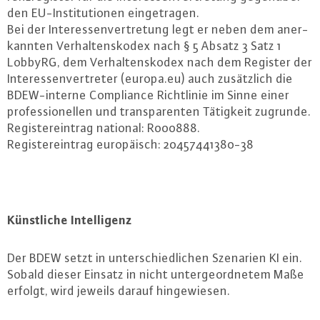
den EU-In­sti­tu­tio­nen ein­ge­tra­gen.
Bei der In­ter­es­sen­ver­tre­tung legt er neben dem an­er­
kann­ten Ver­hal­tens­ko­dex nach § 5 Absatz 3 Satz 1
LobbyRG, dem Ver­hal­tens­ko­dex nach dem Register der
In­ter­es­sen­ver­tre­ter (europa.​eu) auch zu­sätz­lich die
BDEW-in­ter­ne Com­p­li­an­ce Richt­li­nie im Sinne einer
pro­fes­sio­nel­len und trans­pa­ren­ten Tätigkeit zugrunde.
Re­gis­ter­ein­trag national: R000888.
Re­gis­ter­ein­trag eu­ro­pä­isch: 20457441380-38
Künst­li­che In­tel­li­genz
Der BDEW setzt in un­ter­schied­li­chen Szenarien KI ein.
Sobald dieser Einsatz in nicht un­ter­ge­ord­ne­tem Maße
erfolgt, wird jeweils darauf hin­ge­wie­sen.