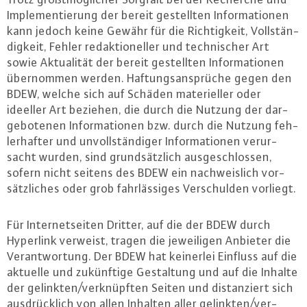
Im­ple­men­tie­rung der bereit ge­stell­ten In­for­ma­tio­nen
kann jedoch keine Gewähr für die Rich­tig­keit, Voll­stän­
dig­keit, Fehler re­dak­tio­nel­ler und tech­ni­scher Art
sowie Ak­tua­li­tät der bereit ge­stell­ten In­for­ma­tio­nen
über­nom­men werden. Haf­tungs­an­sprü­che gegen den
BDEW, welche sich auf Schäden ma­te­ri­el­ler oder
ideeller Art beziehen, die durch die Nutzung der dar­
ge­bo­te­nen In­for­ma­tio­nen bzw. durch die Nutzung feh­
ler­haf­ter und un­voll­stän­di­ger In­for­ma­tio­nen ver­ur­
sacht wurden, sind grund­sätz­lich aus­ge­schlos­sen,
sofern nicht seitens des BDEW ein nach­weis­lich vor­
sätz­li­ches oder grob fahr­läs­si­ges Ver­schul­den vorliegt.
Für In­ter­net­sei­ten Dritter, auf die der BDEW durch
Hyperlink verweist, tragen die je­wei­li­gen Anbieter die
Ver­ant­wor­tung. Der BDEW hat keinerlei Einfluss auf die
aktuelle und zu­künf­ti­ge Ge­stal­tung und auf die Inhalte
der gelinkten/ver­knüpf­ten Seiten und dis­tan­ziert sich
aus­drück­lich von allen Inhalten aller gelinkten/ver­