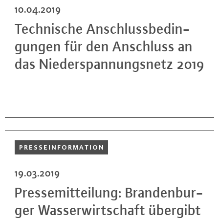
10.04.2019
Tech­ni­sche An­schluss­be­din­
gun­gen für den Anschluss an
das Nie­der­span­nungs­netz 2019
PRES­SE­INFOR­MA­TI­ON
19.03.2019
Pres­se­mit­tei­lung: Bran­den­bur­
ger Was­ser­wirt­schaft übergibt