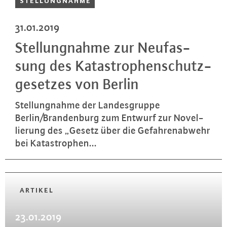
STEL­LUNG­NAH­ME
31.01.2019
Stel­lung­nah­me zur Neu­fas­
sung des Ka­ta­stro­phen­schutz­
ge­set­zes von Berlin
Stel­lung­nah­me der Lan­des­grup­pe
Berlin/Bran­den­burg zum Entwurf zur No­vel­
lie­rung des „Gesetz über die Ge­fah­ren­ab­wehr
bei Ka­ta­stro­phen...
ARTIKEL
23.01.2019