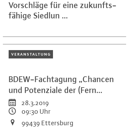
Vor­schlä­ge für eine zu­kunfts­
fä­hi­ge Siedlun ...
VER­AN­STAL­TUNG
BDEW-Fach­ta­gung „Chancen
und Po­ten­zia­le der (Fern…
28.3.2019
09:30 Uhr
99439 Et­ters­burg