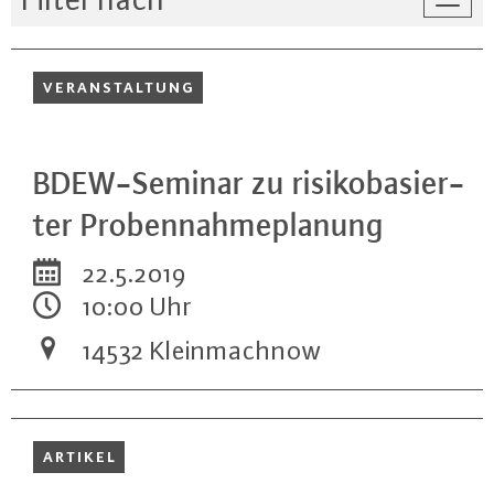
Togg
navi
VER­AN­STAL­TUNG
BDEW-Se­mi­nar zu ri­si­ko­ba­sier­
ter Pro­ben­nah­me­pla­nung
22.5.2019
10:00 Uhr
14532 Klein­mach­now
ARTIKEL