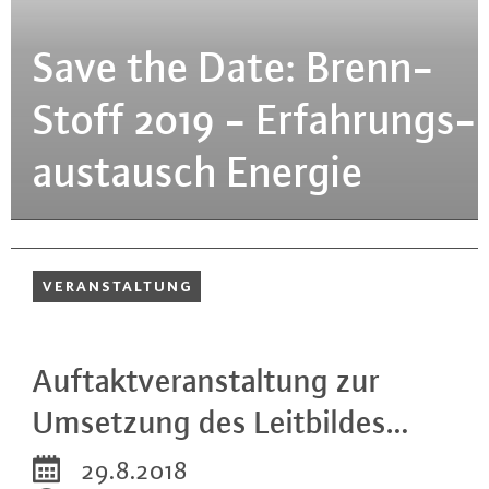
Save the Date: Brenn­
Stoff 2019 - Er­fah­rungs­
aus­tausch Energie
VER­AN­STAL­TUNG
Auf­takt­ver­an­stal­tung zur
Umsetzung des Leit­bil­des…
29.8.2018