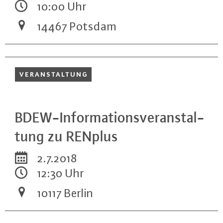
10:00 Uhr
14467 Potsdam
VER­AN­STAL­TUNG
BDEW-In­for­ma­ti­ons­ver­an­stal­
tung zu RENplus
2.7.2018
12:30 Uhr
10117 Berlin