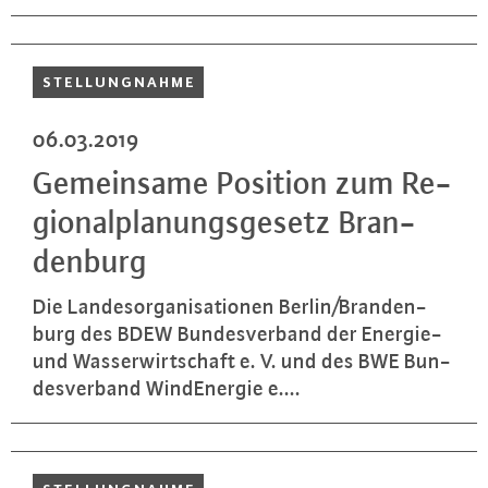
STEL­LUNG­NAH­ME
06.03.2019
Ge­mein­sa­me Position zum Re­
gio­nal­pla­nungs­ge­setz Bran­
den­burg
Die Lan­des­or­ga­ni­sa­tio­nen Berlin/Bran­den­
burg des BDEW Bun­des­ver­band der Energie-
und Was­ser­wirt­schaft e. V. und des BWE Bun­
des­ver­band Wind­Ener­gie e....