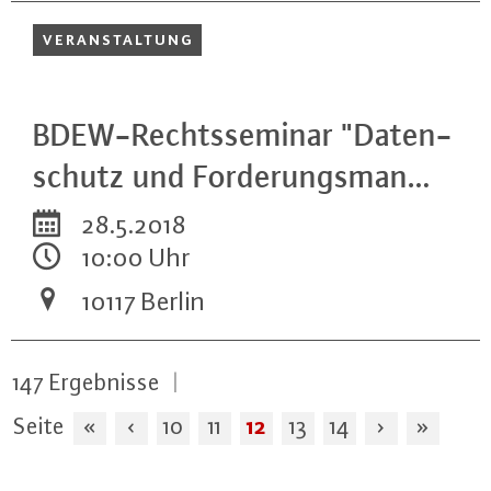
VER­AN­STAL­TUNG
BDEW-Rechts­se­mi­nar "Da­ten­
schutz und For­de­rungs­man…
28.5.2018
10:00 Uhr
10117 Berlin
147
Ergebnisse
|
12
Seite
«
‹
10
11
13
14
›
»