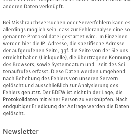
anderen Daten verknüpft.
Bei Miss­brauchs­ver­su­chen oder Ser­ver­feh­lern kann es
al­ler­dings möglich sein, dass zur Feh­ler­ana­ly­se eine so­
ge­nann­te Pro­to­koll­da­tei gestartet wird. Im Einzelnen
werden hier die IP-Adres­se, die spe­zi­fi­sche Adresse
der auf­ge­ru­fe­nen Seite, ggf. die Seite von der Sie uns
erreicht haben (Lin­k­quel­le), die über­tra­ge­ne Kennung
des Browsers, sowie Sys­temd­atum und -zeit des Sei­
ten­auf­ru­fes erfasst. Diese Daten werden umgehend
nach Behebung des Fehlers von unseren Servern
gelöscht und aus­schließ­lich zur Ana­ly­sie­rung des
Fehlers genutzt. Der BDEW ist nicht in der Lage, die
Pro­to­koll­da­ten mit einer Person zu ver­knüp­fen. Nach
end­gül­ti­ger Er­le­di­gung der Anfrage werden die Daten
gelöscht.
News­let­ter