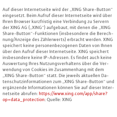
Auf dieser In­ter­net­sei­te wird der „XING Sha­re-But­ton“
ein­ge­setzt. Beim Aufruf dieser In­ter­net­sei­te wird über
Ihren Browser kurz­fris­tig eine Ver­bin­dung zu Servern
der XING AG („XING“) aufgebaut, mit denen die „XING
Sha­re-But­ton“-Funk­tio­nen (ins­be­son­de­re die Be­rech­
nung/Anzeige des Zäh­ler­werts) erbracht werden. XING
speichert keine per­so­nen­be­zo­ge­nen Daten von Ihnen
über den Aufruf dieser In­ter­net­sei­te. XING speichert
ins­be­son­de­re keine IP-Adres­sen. Es findet auch keine
Aus­wer­tung Ihres Nut­zungs­ver­hal­tens über die Ver­
wen­dung von Cookies im Zu­sam­men­hang mit dem
„XING Sha­re-But­ton“ statt. Die jeweils aktuellen Da­
ten­schutz­in­for­ma­tio­nen zum „XING Sha­re-But­ton“ und
er­gän­zen­de In­for­ma­tio­nen können Sie auf dieser In­ter­
net­sei­te abrufen:
https://​www.​xing.​com/​app/​share?​
op=data_​protection
; Quelle: XING