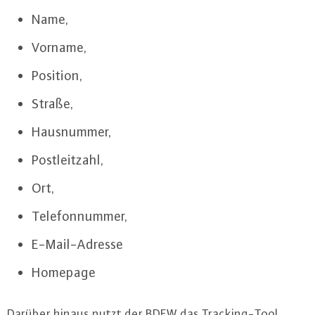
Name,
Vorname,
Position,
Straße,
Haus­num­mer,
Post­leit­zahl,
Ort,
Te­le­fon­num­mer,
E-Mail-Adres­se
Homepage
Darüber hinaus nutzt der BDEW das Tracking-Tool