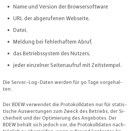
Name und Version der Brow­ser­soft­ware
URL der ab­ge­ru­fe­nen Webseite,
Datei,
Meldung bei feh­ler­haf­tem Abruf,
das Be­triebs­sys­tem des Nutzers,
jeder einzelner Sei­ten­auf­ruf mit Zeits­tem­pel.
Die Ser­ver-Log-Da­ten werden für 90 Tage vor­ge­hal­
ten.
Der BDEW verwendet die Pro­to­koll­da­ten nur für sta­tis­
ti­sche Aus­wer­tun­gen zum Zweck des Betriebs, der Si­
cher­heit und der Op­ti­mie­rung des Angebotes. Der
BDEW behält sich jedoch vor, die Pro­to­koll­da­ten nach­