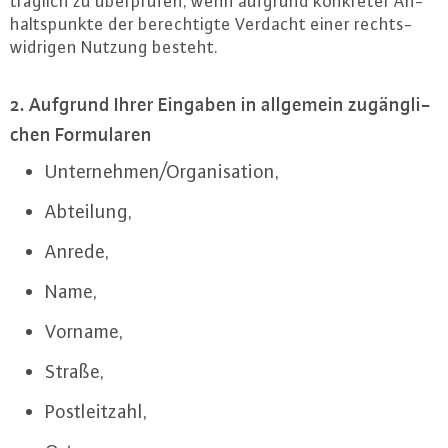
träg­lich zu über­prü­fen, wenn aufgrund konkreter An­
halts­punk­te der be­rech­tig­te Verdacht einer rechts­
wid­ri­gen Nutzung besteht.
2. Aufgrund Ihrer Eingaben in allgemein zu­gäng­li­
chen For­mu­la­ren
Un­ter­neh­men/Or­ga­ni­sa­ti­on,
Abteilung,
Anrede,
Name,
Vorname,
Straße,
Post­leit­zahl,