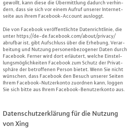
gewollt, kann diese die Über­mitt­lung dadurch ver­hin­
dern, dass sie sich vor einem Aufruf unserer In­ter­net­
sei­te aus ihrem Face­book-Ac­count ausloggt.
Die von Facebook ver­öf­fent­lich­te Da­ten­richt­li­nie, die
unter https://​de-​de.​facebook.​com/​about/​privacy/
abrufbar ist, gibt Auf­schluss über die Erhebung, Ver­ar­
bei­tung und Nutzung per­so­nen­be­zo­ge­ner Daten durch
Facebook. Ferner wird dort erläutert, welche Ein­stel­
lungs­mög­lich­kei­ten Facebook zum Schutz der Pri­vat­
sphä­re der be­trof­fe­nen Person bietet. Wenn Sie nicht
wünschen, dass Facebook den Besuch unserer Seiten
Ihrem Face­book-Nut­zer­kon­to zuordnen kann, loggen
Sie sich bitte aus Ihrem Face­book-Be­nut­zer­kon­to aus.
Da­ten­schutz­er­klä­rung für die Nutzung
von Xing