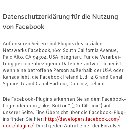
Da­ten­schutz­er­klä­rung für die Nutzung
von Facebook
Auf unseren Seiten sind Plugins des sozialen
Netzwerks Facebook, 1601 South Ca­li­for­nia Avenue,
Palo Alto, CA 94304, USA in­te­griert. Für die Ver­ar­bei­
tung per­so­nen­be­zo­ge­ner Daten Ver­ant­wort­li­cher ist,
wenn eine be­trof­fe­ne Person außerhalb der USA oder
Kanada lebt, die Facebook Ireland Ltd., 4 Grand Canal
Square, Grand Canal Harbour, Dublin 2, Ireland.
Die Face­book-Plug­ins erkennen Sie an dem Face­book-
Lo­go oder dem „Li­ke-But­ton“ („Gefällt mir“) auf
unserer Seite. Eine Übersicht über die Face­book-Plug­
ins finden Sie hier:
http://​developers.​facebook.​com/​
docs/​plugins/
. Durch jeden Aufruf einer der Ein­zel­sei­