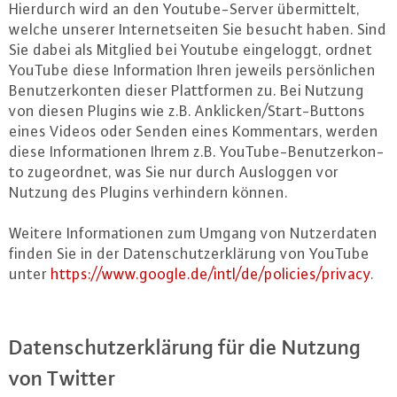
Hierdurch wird an den Youtube-Ser­ver über­mit­telt,
welche unserer In­ter­net­sei­ten Sie besucht haben. Sind
Sie dabei als Mitglied bei Youtube ein­ge­loggt, ordnet
YouTube diese In­for­ma­ti­on Ihren jeweils per­sön­li­chen
Be­nut­zer­kon­ten dieser Platt­for­men zu. Bei Nutzung
von diesen Plugins wie z.B. Anklicken/Start-But­tons
eines Videos oder Senden eines Kom­men­tars, werden
diese In­for­ma­tio­nen Ihrem z.B. YouTube-Be­nut­zer­kon­
to zu­ge­ord­net, was Sie nur durch Ausloggen vor
Nutzung des Plugins ver­hin­dern können.
Weitere In­for­ma­tio­nen zum Umgang von Nut­zer­da­ten
finden Sie in der Da­ten­schutz­er­klä­rung von YouTube
unter
https://​www.​google.​de/​intl/​de/​policies/​privacy
.
Da­ten­schutz­er­klä­rung für die Nutzung
von Twitter