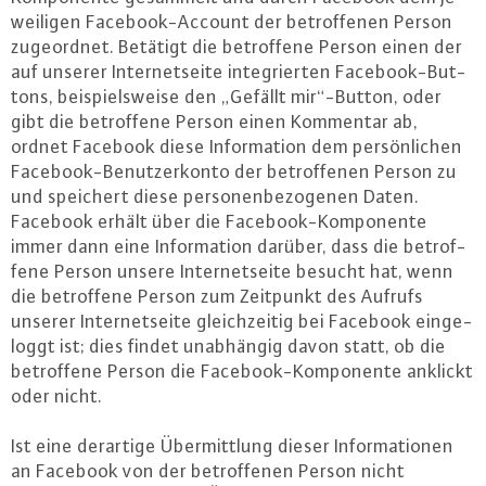
wei­li­gen Face­book-Ac­count der be­trof­fe­nen Person
zu­ge­ord­net. Betätigt die be­trof­fe­ne Person einen der
auf unserer In­ter­net­sei­te in­te­grier­ten Face­book-But­
tons, bei­spiels­wei­se den „Gefällt mir“-Button, oder
gibt die be­trof­fe­ne Person einen Kommentar ab,
ordnet Facebook diese In­for­ma­ti­on dem per­sön­li­chen
Face­book-Be­nut­zer­kon­to der be­trof­fe­nen Person zu
und speichert diese per­so­nen­be­zo­ge­nen Daten.
Facebook erhält über die Face­book-Kom­po­nen­te
immer dann eine In­for­ma­ti­on darüber, dass die be­trof­
fe­ne Person unsere In­ter­net­sei­te besucht hat, wenn
die be­trof­fe­ne Person zum Zeitpunkt des Aufrufs
unserer In­ter­net­sei­te gleich­zei­tig bei Facebook ein­ge­
loggt ist; dies findet un­ab­hän­gig davon statt, ob die
be­trof­fe­ne Person die Face­book-Kom­po­nen­te anklickt
oder nicht.
Ist eine derartige Über­mitt­lung dieser In­for­ma­tio­nen
an Facebook von der be­trof­fe­nen Person nicht