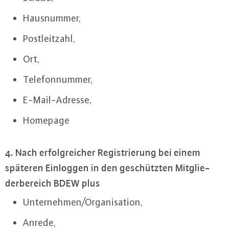
Haus­num­mer,
Post­leit­zahl,
Ort,
Te­le­fon­num­mer,
E-Mail-Adres­se,
Homepage
4. Nach er­folg­rei­cher Re­gis­trie­rung bei einem
späteren Einloggen in den ge­schütz­ten Mit­glie­
der­be­reich BDEW plus
Un­ter­neh­men/Or­ga­ni­sa­ti­on,
Anrede,