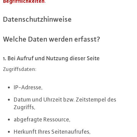
Be­griff­lich­kei­ten
.
Da­ten­schutz­hin­wei­se
Welche Daten werden erfasst?
1. Bei Aufruf und Nutzung dieser Seite
Zu­griffs­da­ten:
IP-Adres­se,
Datum und Uhrzeit bzw. Zeits­tem­pel des
Zugriffs,
ab­ge­frag­te Ressource,
Herkunft Ihres Sei­ten­auf­ru­fes,