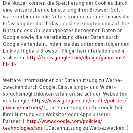
Die Nutzer können die Spei­che­rung der Cookies durch
eine ent­spre­chen­de Ein­stel­lung ihrer Brow­ser-Soft­
ware ver­hin­dern; die Nutzer können darüber hinaus die
Erfassung der durch das Cookie erzeugten und auf ihre
Nutzung des On­line­an­ge­bo­tes bezogenen Daten an
Google sowie die Ver­ar­bei­tung dieser Daten durch
Google ver­hin­dern, indem sie das unter dem folgenden
Link ver­füg­ba­re Brow­ser-Plu­gin her­un­ter­la­den und in­
stal­lie­ren:
http://​tools.​google.​com/​dlpage/​gaoptout?​
hl=de
.
Weitere In­for­ma­tio­nen zur Da­ten­nut­zung zu Wer­be­
zwe­cken durch Google, Ein­stel­lungs- und Wi­der­
spruchs­mög­lich­kei­ten erfahren Sie auf den Webseiten
von Google:
https://​www.​google.​com/​intl/​de/​policies/​
privacy/​partners/
(„Da­ten­nut­zung durch Google bei
Ihrer Nutzung von Websites oder Apps unserer
Partner“),
http://​www.​google.​com/​policies/​
technologies/​ads
(„Da­ten­nut­zung zu Wer­be­zwe­cken“),