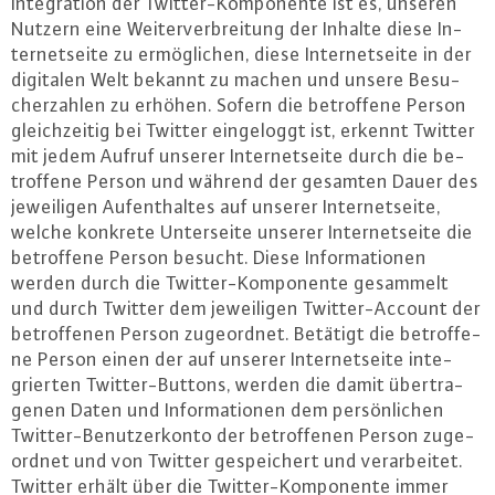
In­te­gra­ti­on der Twit­ter-Kom­po­nen­te ist es, unseren
Nutzern eine Wei­ter­ver­brei­tung der Inhalte diese In­
ter­net­sei­te zu er­mög­li­chen, diese In­ter­net­sei­te in der
digitalen Welt bekannt zu machen und unsere Be­su­
cher­zah­len zu erhöhen. Sofern die be­trof­fe­ne Person
gleich­zei­tig bei Twitter ein­ge­loggt ist, erkennt Twitter
mit jedem Aufruf unserer In­ter­net­sei­te durch die be­
trof­fe­ne Person und während der gesamten Dauer des
je­wei­li­gen Auf­ent­hal­tes auf unserer In­ter­net­sei­te,
welche konkrete Un­ter­sei­te unserer In­ter­net­sei­te die
be­trof­fe­ne Person besucht. Diese In­for­ma­tio­nen
werden durch die Twit­ter-Kom­po­nen­te gesammelt
und durch Twitter dem je­wei­li­gen Twit­ter-Ac­count der
be­trof­fe­nen Person zu­ge­ord­net. Betätigt die be­trof­fe­
ne Person einen der auf unserer In­ter­net­sei­te in­te­
grier­ten Twit­ter-But­tons, werden die damit über­tra­
ge­nen Daten und In­for­ma­tio­nen dem per­sön­li­chen
Twit­ter-Be­nut­zer­kon­to der be­trof­fe­nen Person zu­ge­
ord­net und von Twitter ge­spei­chert und ver­ar­bei­tet.
Twitter erhält über die Twit­ter-Kom­po­nen­te immer