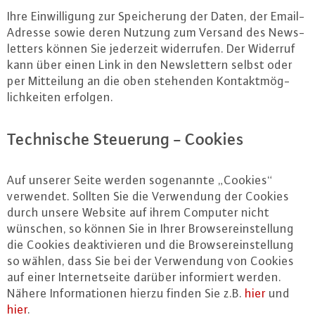
Ihre Ein­wil­li­gung zur Spei­che­rung der Daten, der Email-
Adres­se sowie deren Nutzung zum Versand des News­
let­ters können Sie jederzeit wi­der­ru­fen. Der Widerruf
kann über einen Link in den News­let­tern selbst oder
per Mit­tei­lung an die oben stehenden Kon­takt­mög­
lich­kei­ten erfolgen.
Tech­ni­sche Steuerung - Cookies
Auf unserer Seite werden so­ge­nann­te „Cookies“
verwendet. Sollten Sie die Ver­wen­dung der Cookies
durch unsere Website auf ihrem Computer nicht
wünschen, so können Sie in Ihrer Brow­ser­ein­stel­lung
die Cookies de­ak­ti­vie­ren und die Brow­ser­ein­stel­lung
so wählen, dass Sie bei der Ver­wen­dung von Cookies
auf einer In­ter­net­sei­te darüber in­for­miert werden.
Nähere In­for­ma­tio­nen hierzu finden Sie z.B.
hier
und
hier
.