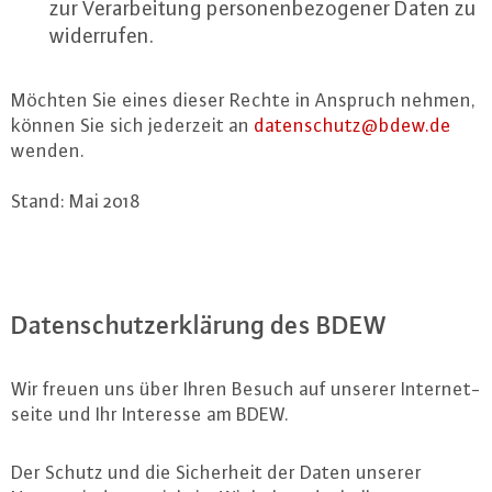
zur Ver­ar­bei­tung per­so­nen­be­zo­ge­ner Daten zu
wi­der­ru­fen.
Möchten Sie eines dieser Rechte in Anspruch nehmen,
können Sie sich jederzeit an
da­ten­schutz@​bdew.​de
wenden.
Stand: Mai 2018
Da­ten­schutz­er­klä­rung des BDEW
Wir freuen uns über Ihren Besuch auf unserer In­ter­net­
sei­te und Ihr Interesse am BDEW.
Der Schutz und die Si­cher­heit der Daten unserer