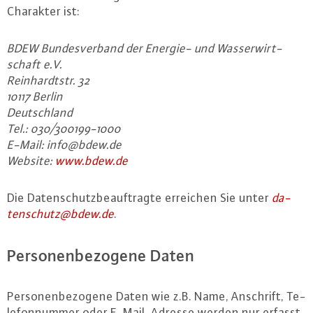
Charakter ist:
BDEW Bun­des­ver­band der Energie- und Was­ser­wirt­
schaft e.V.
Rein­hardt­str. 32
10117 Berlin
Deutsch­land
Tel.: 030/300199-1000
E-Mail: info@​bdew.​de
Website:
www.​bdew.​de
Die Da­ten­schutz­be­auf­trag­te erreichen Sie unter
da­
ten­schutz@​bdew.​de
.
Per­so­nen­be­zo­ge­ne Daten
Per­so­nen­be­zo­ge­ne Daten wie z.B. Name, Anschrift, Te­
le­fon­num­mer oder E-Mail-Adres­se werden nur erfasst,