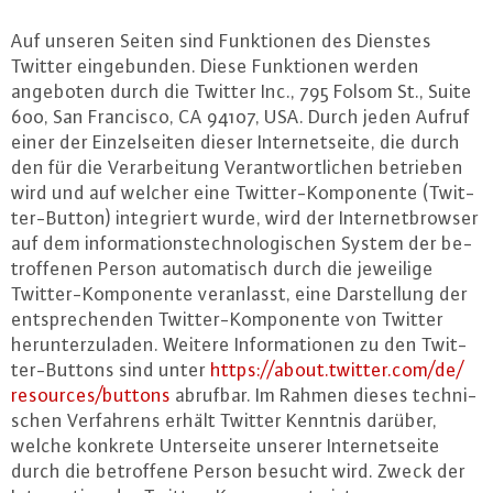
Auf unseren Seiten sind Funk­tio­nen des Dienstes
Twitter ein­ge­bun­den. Diese Funk­tio­nen werden
angeboten durch die Twitter Inc., 795 Folsom St., Suite
600, San Francisco, CA 94107, USA. Durch jeden Aufruf
einer der Ein­zel­sei­ten dieser In­ter­net­sei­te, die durch
den für die Ver­ar­bei­tung Ver­ant­wort­li­chen betrieben
wird und auf welcher eine Twit­ter-Kom­po­nen­te (Twit­
ter-But­ton) in­te­griert wurde, wird der In­ter­net­brow­ser
auf dem in­for­ma­ti­ons­tech­no­lo­gi­schen System der be­
trof­fe­nen Person au­to­ma­tisch durch die jeweilige
Twit­ter-Kom­po­nen­te ver­an­lasst, eine Dar­stel­lung der
ent­spre­chen­den Twit­ter-Kom­po­nen­te von Twitter
her­un­ter­zu­la­den. Weitere In­for­ma­tio­nen zu den Twit­
ter-But­tons sind unter
https://​about.​twitter.​com/​de/​
resources/​buttons
abrufbar. Im Rahmen dieses tech­ni­
schen Ver­fah­rens erhält Twitter Kenntnis darüber,
welche konkrete Un­ter­sei­te unserer In­ter­net­sei­te
durch die be­trof­fe­ne Person besucht wird. Zweck der