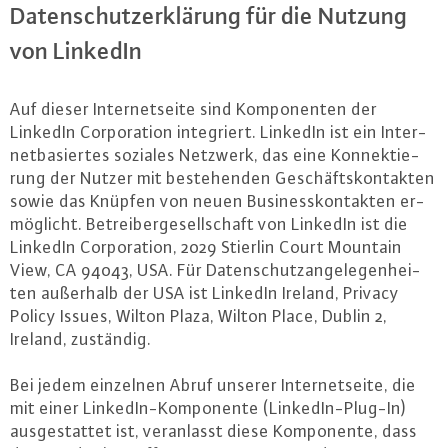
Da­ten­schutz­er­klä­rung für die Nutzung
von LinkedIn
Auf dieser In­ter­net­sei­te sind Kom­po­nen­ten der
LinkedIn Cor­po­ra­ti­on in­te­griert. LinkedIn ist ein In­ter­
net­ba­sier­tes soziales Netzwerk, das eine Kon­nek­tie­
rung der Nutzer mit be­ste­hen­den Ge­schäfts­kon­tak­ten
sowie das Knüpfen von neuen Busi­ness­kon­tak­ten er­
mög­licht. Be­trei­ber­ge­sell­schaft von LinkedIn ist die
LinkedIn Cor­po­ra­ti­on, 2029 Stierlin Court Mountain
View, CA 94043, USA. Für Da­ten­schutz­an­ge­le­gen­hei­
ten außerhalb der USA ist LinkedIn Ireland, Privacy
Policy Issues, Wilton Plaza, Wilton Place, Dublin 2,
Ireland, zuständig.
Bei jedem einzelnen Abruf unserer In­ter­net­sei­te, die
mit einer Lin­ke­dIn-Kom­po­nen­te (Lin­ke­dIn-Plug-In)
aus­ge­stat­tet ist, ver­an­lasst diese Kom­po­nen­te, dass