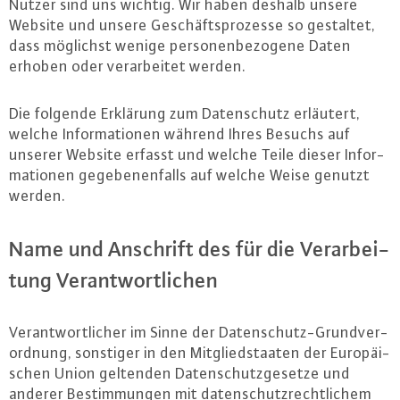
Nutzer sind uns wichtig. Wir haben deshalb unsere
Website und unsere Ge­schäfts­pro­zes­se so gestaltet,
dass möglichst wenige per­so­nen­be­zo­ge­ne Daten
erhoben oder ver­ar­bei­tet werden.
Die folgende Erklärung zum Da­ten­schutz erläutert,
welche In­for­ma­tio­nen während Ihres Besuchs auf
unserer Website erfasst und welche Teile dieser In­for­
ma­tio­nen ge­ge­be­nen­falls auf welche Weise genutzt
werden.
Name und Anschrift des für die Ver­ar­bei­
tung Ver­ant­wort­li­chen
Ver­ant­wort­li­cher im Sinne der Da­ten­schutz-Grund­ver­
ord­nung, sonstiger in den Mit­glied­staa­ten der Eu­ro­päi­
schen Union geltenden Da­ten­schutz­ge­set­ze und
anderer Be­stim­mun­gen mit da­ten­schutz­recht­li­chem