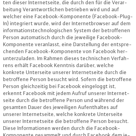
ten dieser In­ter­net­sei­te, die durch den für die Ver­ar­
bei­tung Ver­ant­wort­li­chen betrieben wird und auf
welcher eine Face­book-Kom­po­nen­te (Face­book-Plug-
In) in­te­griert wurde, wird der In­ter­net­brow­ser auf dem
in­for­ma­ti­ons­tech­no­lo­gi­schen System der be­trof­fe­nen
Person au­to­ma­tisch durch die jeweilige Face­book-
Kom­po­nen­te ver­an­lasst, eine Dar­stel­lung der ent­spre­
chen­den Face­book-Kom­po­nen­te von Facebook her­
un­ter­zu­la­den. Im Rahmen dieses tech­ni­schen Ver­fah­
rens erhält Facebook Kenntnis darüber, welche
konkrete Un­ter­sei­te unserer In­ter­net­sei­te durch die
be­trof­fe­ne Person besucht wird. Sofern die be­trof­fe­ne
Person gleich­zei­tig bei Facebook ein­ge­loggt ist,
erkennt Facebook mit jedem Aufruf unserer In­ter­net­
sei­te durch die be­trof­fe­ne Person und während der
gesamten Dauer des je­wei­li­gen Auf­ent­hal­tes auf
unserer In­ter­net­sei­te, welche konkrete Un­ter­sei­te
unserer In­ter­net­sei­te die be­trof­fe­ne Person besucht.
Diese In­for­ma­tio­nen werden durch die Face­book-
Kom­po­nen­te gesammelt und durch Facebook dem je­