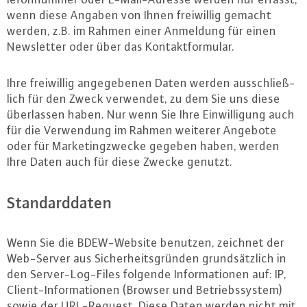
wenn diese Angaben von Ihnen frei­wil­lig gemacht
werden, z.B. im Rahmen einer Anmeldung für einen
News­let­ter oder über das Kon­takt­for­mu­lar.
Ihre frei­wil­lig an­ge­ge­be­nen Daten werden aus­schließ­
lich für den Zweck verwendet, zu dem Sie uns diese
über­las­sen haben. Nur wenn Sie Ihre Ein­wil­li­gung auch
für die Ver­wen­dung im Rahmen weiterer Angebote
oder für Mar­ke­ting­zwe­cke gegeben haben, werden
Ihre Daten auch für diese Zwecke genutzt.
Stan­dard­da­ten
Wenn Sie die BDEW-Web­site benutzen, zeichnet der
Web-Ser­ver aus Si­cher­heits­grün­den grund­sätz­lich in
den Ser­ver-Log-Files folgende In­for­ma­tio­nen auf: IP,
Cli­ent-In­for­ma­tio­nen (Browser und Be­triebs­sys­tem)
sowie der URL-Re­quest. Diese Daten werden nicht mit