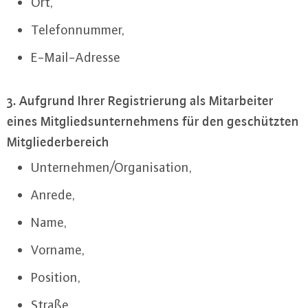
Ort,
Te­le­fon­num­mer,
E-Mail-Adres­se
3. Aufgrund Ihrer Re­gis­trie­rung als Mit­ar­bei­ter
eines Mit­glieds­un­ter­neh­mens für den ge­schütz­ten
Mit­glie­der­be­reich
Un­ter­neh­men/Or­ga­ni­sa­ti­on,
Anrede,
Name,
Vorname,
Position,
Straße,