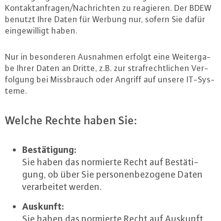
Kon­takt­an­fra­gen/Nach­rich­ten zu reagieren. Der BDEW
benutzt Ihre Daten für Werbung nur, sofern Sie dafür
ein­ge­wil­ligt haben.
Nur in be­son­de­ren Ausnahmen erfolgt eine Wei­ter­ga­
be Ihrer Daten an Dritte, z.B. zur straf­recht­li­chen Ver­
fol­gung bei Miss­brauch oder Angriff auf unsere IT-Sys­
te­me.
Welche Rechte haben Sie:
Be­stä­ti­gung:
Sie haben das normierte Recht auf Be­stä­ti­
gung, ob über Sie per­so­nen­be­zo­ge­ne Daten
ver­ar­bei­tet werden.
Auskunft:
Sie haben das normierte Recht auf Auskunft