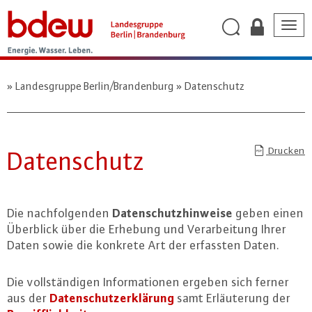
Togg
navig
Landesgruppe Berlin/Brandenburg
Datenschutz
Drucken
Da­ten­schutz
Da­ten­schutz­hin­wei­se
Die nach­fol­gen­den
geben einen
Überblick über die Erhebung und Ver­ar­bei­tung Ihrer
Daten sowie die konkrete Art der erfassten Daten.
Die voll­stän­di­gen In­for­ma­tio­nen ergeben sich ferner
Da­ten­schutz­er­klä­rung
aus der
samt Er­läu­te­rung der