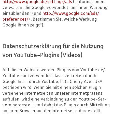
http://​www.​google.​de/​settings/​ads
(„In­for­ma­tio­nen
verwalten, die Google verwendet, um Ihnen Werbung
ein­zu­blen­den“) und
http://​www.​google.​com/​ads/​
preferences/
(„Bestimmen Sie, welche Werbung
Google Ihnen zeigt“).
Da­ten­schutz­er­klä­rung für die Nutzung
von YouTube-Plug­ins (Videos)
Auf dieser Website werden Plugins von Youtube.​de/​
Youtube.​com verwendet, das - vertreten durch
Google Inc. - durch Youtube, LLC, Cherry Ave., USA
betrieben wird. Wenn Sie mit einen solchen Plugin
versehene In­ter­net­sei­ten unserer In­ter­net­prä­senz
aufrufen, wird eine Ver­bin­dung zu den Youtube-Ser­
vern her­ge­stellt und dabei das Plugin durch Mit­tei­lung
an Ihren Browser auf der In­ter­net­sei­te dar­ge­stellt.