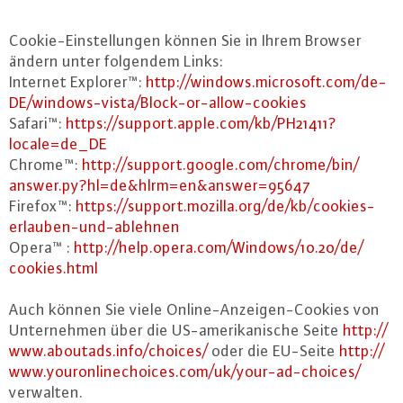
Coo­kie-Ein­stel­lun­gen können Sie in Ihrem Browser
ändern unter folgendem Links:
Internet Explorer™:
http://​windows.​microsoft.​com/​de-​
DE/​windows-​vista/​Block-​or-​allow-​cookies
Safari™:
https://​support.​apple.​com/​kb/​PH21411?​
locale=de_​DE
Chrome™:
http://​support.​google.​com/​chrome/​bin/​
answer.​py?​hl=de&​hlrm=en&​answer=95647
Firefox™:
https://​support.​mozilla.​org/​de/​kb/​cookies-​
erlauben-​und-​ablehnen
Opera™ :
http://​help.​opera.​com/​Windows/​10.​20/​de/​
cookies.​html
Auch können Sie viele On­line-An­zei­gen-Coo­kies von
Un­ter­neh­men über die US-ame­ri­ka­ni­sche Seite
http://​
www.​aboutads.​info/​choices/
oder die EU-Seite
http://​
www.​youronlinechoices.​com/​uk/​your-​ad-​choices/
verwalten.