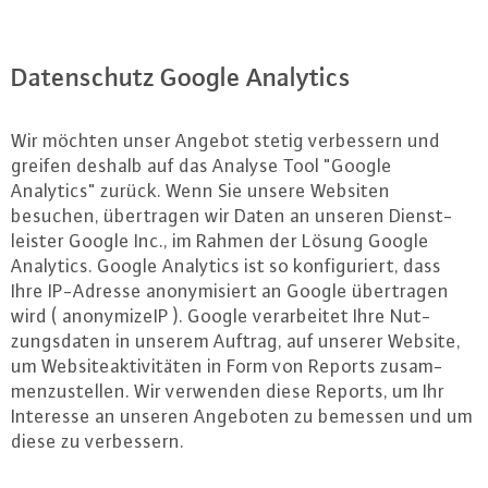
Da­ten­schutz Google Analytics
Wir möchten unser Angebot stetig ver­bes­sern und
greifen deshalb auf das Analyse Tool "Google
Analytics" zurück. Wenn Sie unsere Websiten
besuchen, über­tra­gen wir Daten an unseren Dienst­
leis­ter Google Inc., im Rahmen der Lösung Google
Analytics. Google Analytics ist so kon­fi­gu­riert, dass
Ihre IP-Adres­se an­ony­mi­siert an Google über­tra­gen
wird ( an­ony­mi­zeIP ). Google ver­ar­bei­tet Ihre Nut­
zungs­da­ten in unserem Auftrag, auf unserer Website,
um Web­siteak­ti­vi­tä­ten in Form von Reports zu­sam­
men­zu­stel­len. Wir verwenden diese Reports, um Ihr
Interesse an unseren Angeboten zu bemessen und um
diese zu ver­bes­sern.