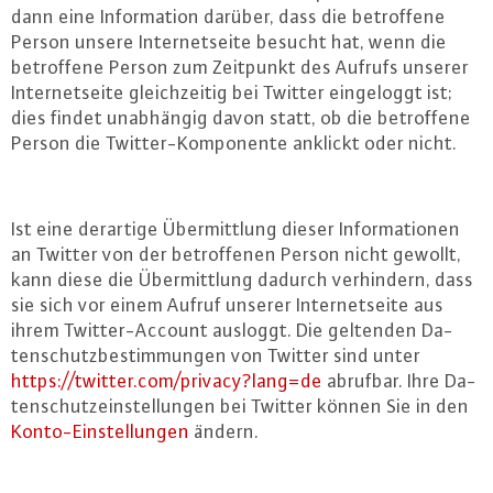
dann eine In­for­ma­ti­on darüber, dass die be­trof­fe­ne
Person unsere In­ter­net­sei­te besucht hat, wenn die
be­trof­fe­ne Person zum Zeitpunkt des Aufrufs unserer
In­ter­net­sei­te gleich­zei­tig bei Twitter ein­ge­loggt ist;
dies findet un­ab­hän­gig davon statt, ob die be­trof­fe­ne
Person die Twit­ter-Kom­po­nen­te anklickt oder nicht.
Ist eine derartige Über­mitt­lung dieser In­for­ma­tio­nen
an Twitter von der be­trof­fe­nen Person nicht gewollt,
kann diese die Über­mitt­lung dadurch ver­hin­dern, dass
sie sich vor einem Aufruf unserer In­ter­net­sei­te aus
ihrem Twit­ter-Ac­count ausloggt. Die geltenden Da­
ten­schutz­be­stim­mun­gen von Twitter sind unter
https://​twitter.​com/​privacy?​lang=de
abrufbar. Ihre Da­
ten­schutz­ein­stel­lun­gen bei Twitter können Sie in den
Kon­to-Ein­stel­lun­gen
ändern.