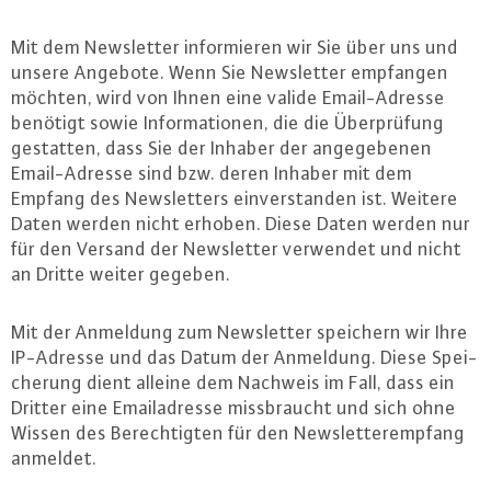
Mit dem News­let­ter in­for­mie­ren wir Sie über uns und
unsere Angebote. Wenn Sie News­let­ter empfangen
möchten, wird von Ihnen eine valide Email-Adres­se
benötigt sowie In­for­ma­tio­nen, die die Über­prü­fung
gestatten, dass Sie der Inhaber der an­ge­ge­be­nen
Email-Adres­se sind bzw. deren Inhaber mit dem
Empfang des News­let­ters ein­ver­stan­den ist. Weitere
Daten werden nicht erhoben. Diese Daten werden nur
für den Versand der News­let­ter verwendet und nicht
an Dritte weiter gegeben.
Mit der Anmeldung zum News­let­ter speichern wir Ihre
IP-Adres­se und das Datum der Anmeldung. Diese Spei­
che­rung dient alleine dem Nachweis im Fall, dass ein
Dritter eine Email­adres­se miss­braucht und sich ohne
Wissen des Be­rech­tig­ten für den News­let­ter­emp­fang
anmeldet.