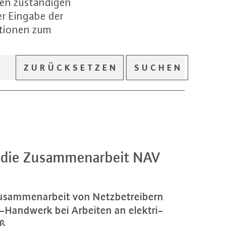
den zuständigen
er Eingabe der
tionen zum
ZURÜCKSETZEN
SUCHEN
 die Zu­sam­men­ar­beit NAV
u­sam­men­ar­beit von Netz­be­trei­bern
er-Hand­werk bei Arbeiten an elek­tri­
...