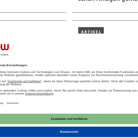
ARTIKEL
28.01.2025
n­de­nach­weis
Emp­foh­le­ne Sch
Emp­feh­lun­gen von ak
bil­dungs­maß­nah­men z
nach­weis für den
aus­wei­sen gemäß Bes
s Nie­der­span­nungs­
nuar...