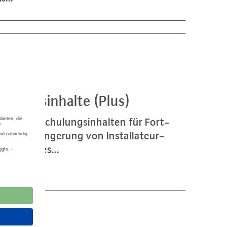
u­lungs­in­hal­te (Plus)
tuellen Schu­lungs­in­hal­ten für Fort­
ur Ver­län­ge­rung von In­stal­la­teur­
chluss des...