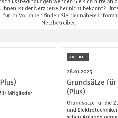
schlussbedingungen wenden Sie sich bitte an 
. Ihnen ist der Netzbetreiber nicht bekannt? Unt
l für Ihr Vorhaben finden Sie
hier
nähere Informa
Netzbetreiber.
ARTIKEL
28.01.2025
(Plus)
Grund­sät­ze für
(Plus)
ür Mit­glie­der
Grund­sät­ze für die Z
und Elek­tro­tech­ni­k
schen Anlagen gemäß