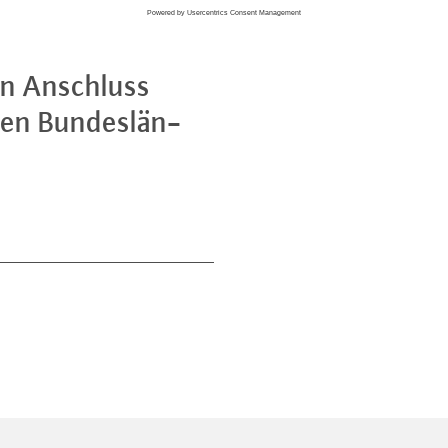
 den Anschluss
den Bun­des­län­