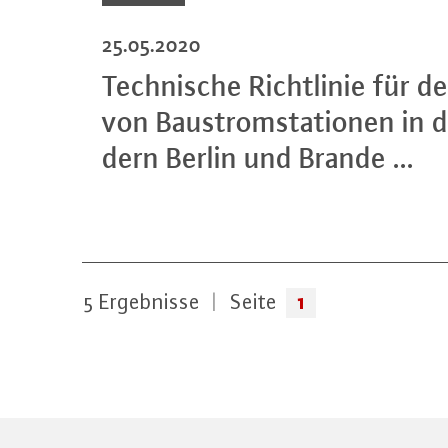
25.05.2020
Tech­ni­sche Richt­li­nie für
von Bau­s­trom­sta­tio­nen in 
dern Berlin und Brande ...
1
5
Ergebnisse
|
Seite