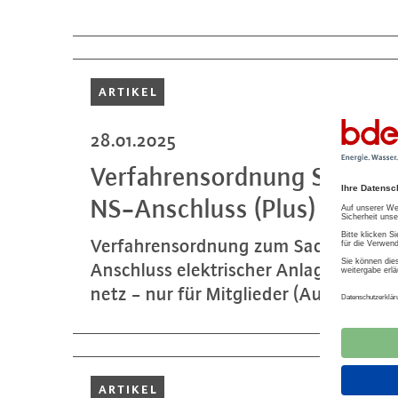
ARTIKEL
28.01.2025
Ver­fah­rens­ord­nung Sach­ku
NS-An­schluss (Plus)
Ver­fah­rens­ord­nung zum Sach­kun­de­
Anschluss elek­tri­scher Anlagen an da
netz - nur für Mit­glie­der (Ausgabe Ja
ARTIKEL