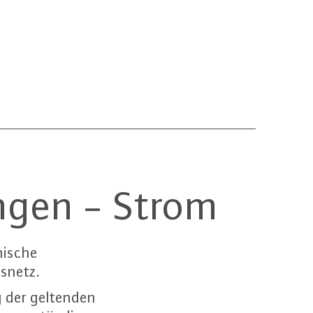
ngen - Strom
nische
snetz.
g der geltenden