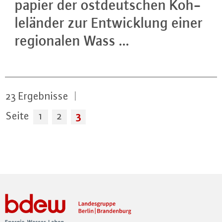
pa­pier der ost­deut­schen Koh­
le­län­der zur Ent­wick­lung einer
re­gio­na­len Wass ...
23
Ergebnisse
|
3
Seite
1
2