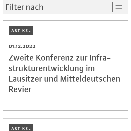
Filter nach
Togg
navi
ARTIKEL
01.12.2022
Zweite Konferenz zur In­fra­
struk­tur­ent­wick­lung im
Lausitzer und Mit­tel­deut­schen
Revier
ARTIKEL