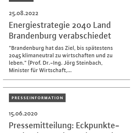
25.08.2022
En­er­gie­stra­te­gie 2040 Land
Bran­den­burg ver­ab­schie­det
"Bran­den­burg hat das Ziel, bis spä­tes­tens
2045 kli­ma­neu­tral zu wirt­schaf­ten und zu
leben." (Prof. Dr.-Ing. Jörg Steinbach,
Minister für Wirt­schaft,...
PRES­SE­INFOR­MA­TI­ON
15.06.2020
Pres­se­mit­tei­lung: Eck­punk­te­