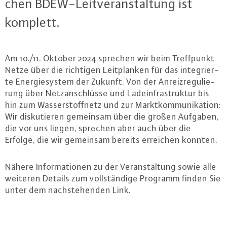
chen BDEW-Leit­ver­an­stal­tung ist
komplett.
Am 10./11. Oktober 2024 sprechen wir beim Treff­punkt
Netze über die richtigen Leit­plan­ken für das in­te­grier­
te En­er­gie­sys­tem der Zukunft. Von der An­reiz­re­gu­lie­
rung über Netz­an­schlüs­se und Lad­ein­fra­struk­tur bis
hin zum Was­ser­stoff­netz und zur Markt­kom­mu­ni­ka­ti­on:
Wir dis­ku­tie­ren gemeinsam über die großen Aufgaben,
die vor uns liegen, sprechen aber auch über die
Erfolge, die wir gemeinsam bereits erreichen konnten.
Nähere In­for­ma­tio­nen zu der Ver­an­stal­tung sowie alle
weiteren Details zum voll­stän­di­ge Programm finden Sie
unter dem nach­ste­hen­den Link.