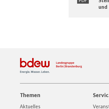
Stel
PDF
und 
Themen
Servi
Aktuelles
Verans