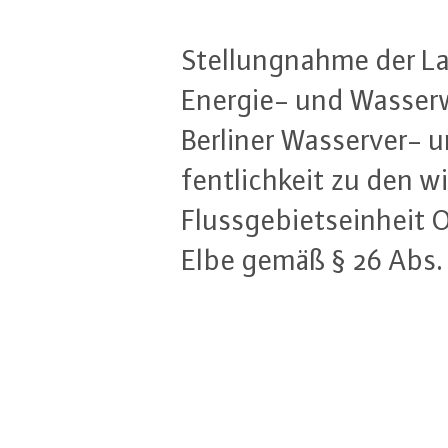
Stel­lung­nah­me der L
Energie- und Was­ser­wi
Ber­li­ner Was­ser­ver-
fent­lich­keit zu den wi
Fluss­ge­biets­ein­heit 
Elbe gemäß § 26 Abs. 3