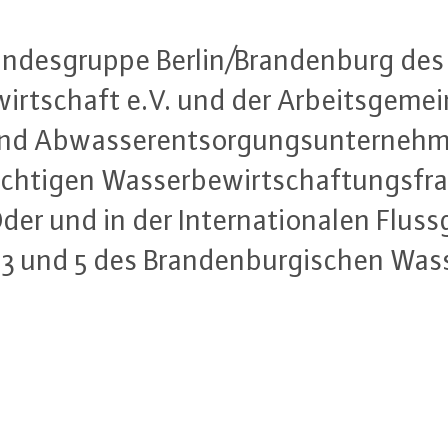
an­des­grup­pe Berlin/Bran­den­burg des
rt­schaft e.V. und der Ar­beits­ge­mei
 und Ab­was­ser­ent­sor­gungs­un­ter­ne
chtigen Was­ser­be­wirt­schaf­tungs­fra­g
Oder und in der In­ter­na­tio­na­len Flus
 und 5 des Bran­den­bur­gi­schen Was­