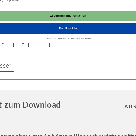
sser
t zum Download
AU