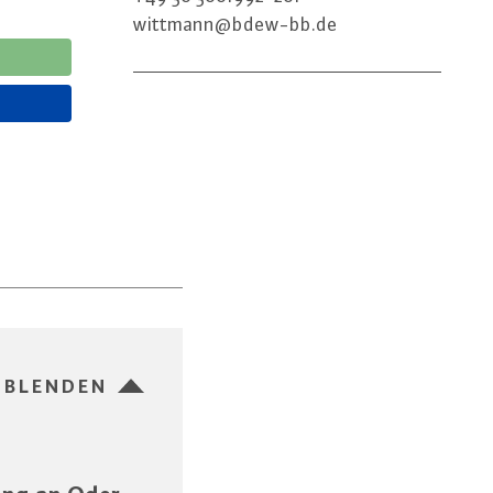
wittmann@​bdew-​bb.​de
SBLENDEN