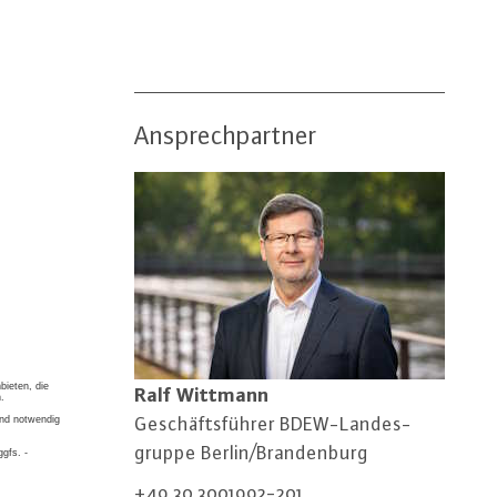
Ansprechpartner
Ralf Wittmann
Ge­schäfts­füh­rer BDEW-Lan­des­
grup­pe Berlin/Bran­den­burg
+49 30 3001992-201