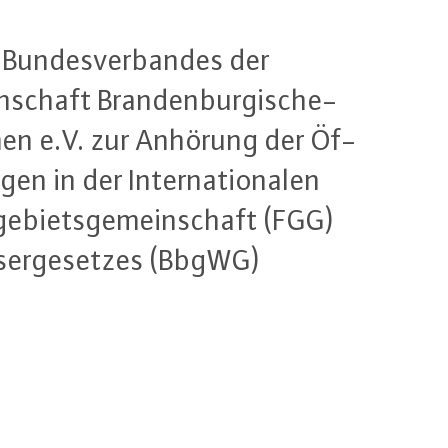
 Bun­des­ver­ban­des der
n­schaft Bran­den­bur­gi­sche-
h­men e.V. zur Anhörung der Öf­
en in der In­ter­na­tio­na­len
s­ge­biets­ge­mein­schaft (FGG)
ser­ge­set­zes (BbgWG)