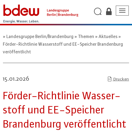
Togg
navig
Landesgruppe Berlin/Brandenburg
Themen
Aktuelles
Förder-Richtlinie Wasserstoff und EE-Speicher Brandenburg
veröffentlicht
15.01.2026
Drucken
För­der-Richt­li­nie Was­ser­
stoff und EE-Spei­cher
Bran­den­burg ver­öf­fent­licht