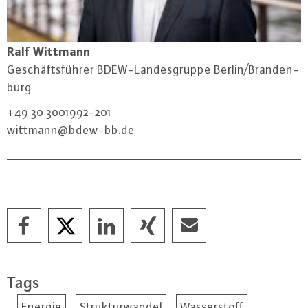
Ralf Wittmann
Ge­schäfts­füh­rer BDEW-Lan­des­grup­pe Berlin/Bran­den­
burg
+49 30 3001992-201
wittmann@​bdew-​bb.​de
Tags
Energie
Strukturwandel
Wasserstoff