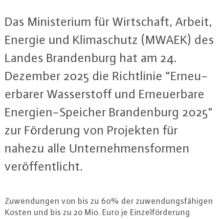
Das Mi­nis­te­ri­um für Wirt­schaft, Arbeit,
Energie und Kli­ma­schutz (MWAEK) des
Landes Bran­den­burg hat am 24.
Dezember 2025 die Richt­li­nie "Er­neu­
er­ba­rer Was­ser­stoff und Er­neu­er­ba­re
En­er­gi­en-Spei­cher Bran­den­burg 2025"
zur Förderung von Projekten für
nahezu alle Un­ter­neh­mens­for­men
ver­öf­fent­licht.
Zu­wen­dun­gen von bis zu 60% der zu­wen­dungs­fä­hi­gen
Kosten und bis zu 20 Mio. Euro je Ein­zel­för­de­rung