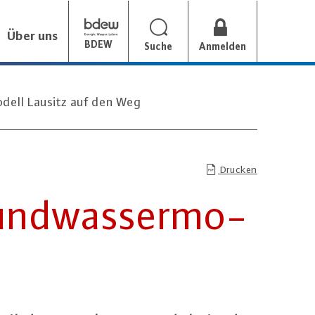
Über uns
BDEW
Suche
Anmelden
ell Lausitz auf den Weg
Drucken
nd­was­ser­mo­