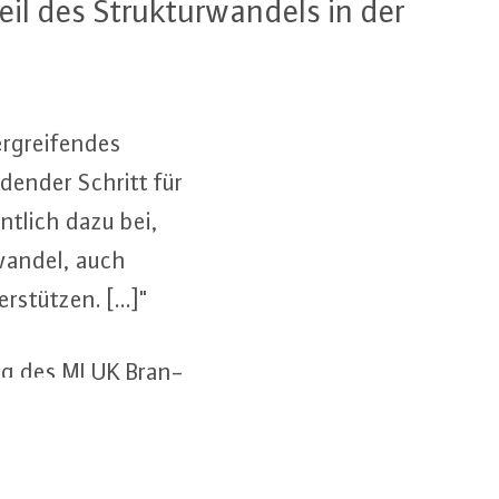
il des Struk­tur­wan­dels in der
r­grei­fen­des
­den­der Schritt für
nt­lich dazu bei,
­wan­del, auch
stüt­zen. [...]"
­lung des MLUK Bran­