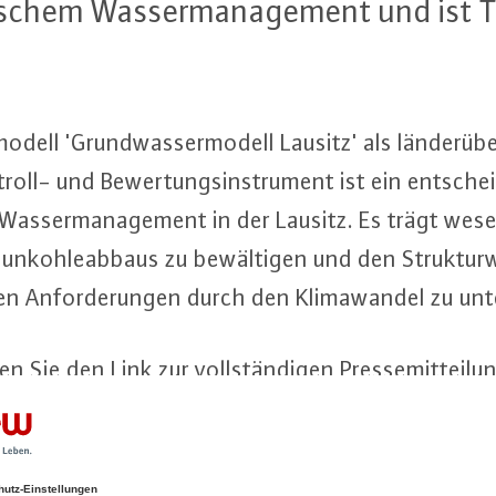
i­schem Was­ser­ma­nage­ment und ist Te
­mo­dell 'Grund­was­ser­mo­dell Lausitz' als län­der­übe
oll- und Be­wer­tungs­in­stru­ment ist ein ent­schei
s Was­ser­ma­nage­ment in der Lausitz. Es trägt we­se
n­koh­le­ab­baus zu be­wäl­ti­gen und den Struk­tur
 An­for­de­run­gen durch den Kli­ma­wan­del zu un­ter­
n Sie den Link zur voll­stän­di­gen Pres­se­mit­tei