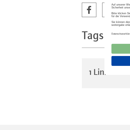
Tags
Trink
1 Link zu 