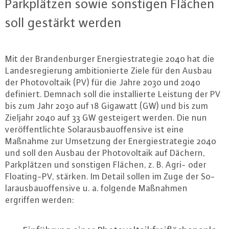
Park­plät­zen sowie sonstigen Flächen
soll gestärkt werden
Mit der Bran­den­bur­ger En­er­gie­stra­te­gie 2040 hat die
Lan­des­re­gie­rung am­bi­tio­nier­te Ziele für den Ausbau
der Pho­to­vol­ta­ik (PV) für die Jahre 2030 und 2040
definiert. Demnach soll die in­stal­lier­te Leistung der PV
bis zum Jahr 2030 auf 18 Gigawatt (GW) und bis zum
Zieljahr 2040 auf 33 GW ge­stei­gert werden. Die nun
ver­öf­fent­lich­te So­lar­aus­bau­of­fen­si­ve ist eine
Maßnahme zur Umsetzung der En­er­gie­stra­te­gie 2040
und soll den Ausbau der Pho­to­vol­ta­ik auf Dächern,
Park­plät­zen und sonstigen Flächen, z. B. Agri- oder
Floa­ting-PV, stärken. Im Detail sollen im Zuge der So­
lar­aus­bau­of­fen­si­ve u. a. folgende Maßnahmen
ergriffen werden: