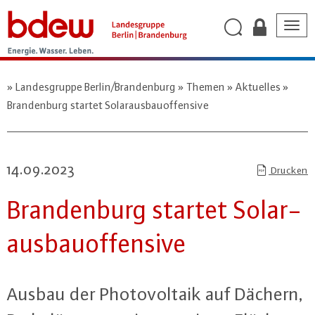
Togg
navig
Landesgruppe Berlin/Brandenburg
Themen
Aktuelles
Brandenburg startet Solarausbauoffensive
14.09.2023
Drucken
Bran­den­burg startet So­lar­
aus­bau­of­fen­si­ve
Ausbau der Pho­to­vol­ta­ik auf Dächern,