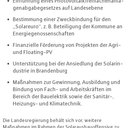
Ein­füh­rung eines Pho­to­vol­ta­ik­frei­flä­chen­an­la­
gen­ab­ga­be­ge­set­zes auf Lan­des­ebe­ne
Be­stim­mung einer Zweck­bin­dung für den
„Solareuro“, z. B. Be­tei­li­gung der Kommune an
En­er­gie­ge­nos­sen­schaf­ten
Fi­nan­zi­el­le Förderung von Projekten der Agri-
und Floa­ting-PV
Un­ter­stüt­zung bei der An­sied­lung der So­lar­in­
dus­trie in Bran­den­burg
Maßnahmen zur Gewinnung, Aus­bil­dung und
Bindung von Fach- und Ar­beits­kräf­ten im
Bereich der Bau­elek­trik sowie der Sanitär-,
Heizungs- und Kli­ma­tech­nik.
Die Lan­des­re­gie­rung behält sich vor, weitere
Maßnahmen im Rahmen der So­lar­aus­bau­of­fen­si­ve zu