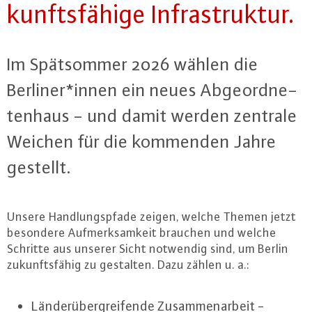
kunfts­fä­hi­ge In­fra­struk­tur.
Im Spät­som­mer 2026 wählen die
Berliner*innen ein neues Ab­ge­ord­ne­
ten­haus - und damit werden zentrale
Weichen für die kommenden Jahre
gestellt.
Unsere Hand­lungs­pfa­de zeigen, welche Themen jetzt
besondere Auf­merk­sam­keit brauchen und welche
Schritte aus unserer Sicht notwendig sind, um Berlin
zu­kunfts­fä­hig zu gestalten. Dazu zählen u. a.:
Län­der­über­grei­fen­de Zu­sam­men­ar­beit -