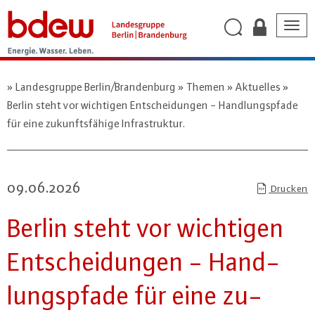
Togg
navig
Landesgruppe Berlin/Brandenburg
Themen
Aktuelles
Berlin steht vor wichtigen Entscheidungen - Handlungspfade
für eine zukunftsfähige Infrastruktur.
09.06.2026
Drucken
Berlin steht vor wichtigen
Ent­schei­dun­gen - Hand­
lungs­pfa­de für eine zu­