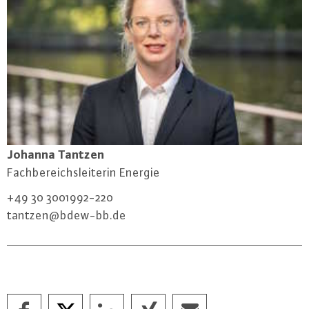
Johanna Tantzen
Fach­be­reichs­lei­te­rin Energie
+49 30 3001992-220
tantzen@​bdew-​bb.​de