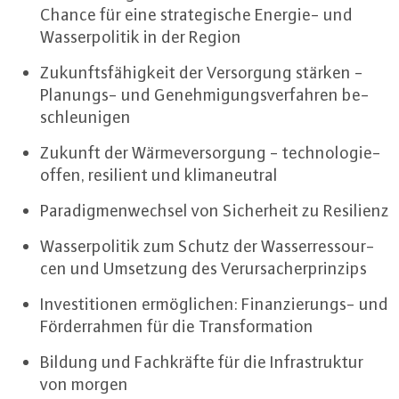
Chance für eine stra­te­gi­sche Energie- und
Was­ser­po­li­tik in der Region
Zu­kunfts­fä­hig­keit der Ver­sor­gung stärken -
Planungs- und Ge­neh­mi­gungs­ver­fah­ren be­
schleu­ni­gen
Zukunft der Wär­me­ver­sor­gung - tech­no­lo­gie­
of­fen, resilient und kli­ma­neu­tral
Pa­ra­dig­men­wech­sel von Si­cher­heit zu Resilienz
Was­ser­po­li­tik zum Schutz der Was­ser­res­sour­
cen und Umsetzung des Ver­ur­sa­cher­prin­zips
In­ves­ti­tio­nen er­mög­li­chen: Fi­nan­zie­rungs- und
För­der­rah­men für die Trans­for­ma­ti­on
Bildung und Fach­kräf­te für die In­fra­struk­tur
von morgen