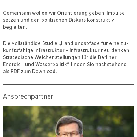
Gemeinsam wollen wir Ori­en­tie­rung geben, Impulse
setzen und den po­li­ti­schen Diskurs kon­struk­tiv
begleiten.
Die voll­stän­di­ge Studie „Hand­lungs­pfa­de für eine zu­
kunfts­fä­hi­ge In­fra­struk­tur - In­fra­struk­tur neu denken:
Stra­te­gi­sche Wei­chen­stel­lun­gen für die Berliner
Energie- und Was­ser­po­li­tik“ finden Sie nach­ste­hend
als PDF zum Download.
Ansprechpartner