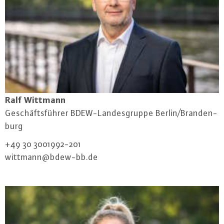
Ralf Wittmann
Ge­schäfts­füh­rer BDEW-Lan­des­grup­pe Berlin/Bran­den­
burg
+49 30 3001992-201
wittmann@​bdew-​bb.​de